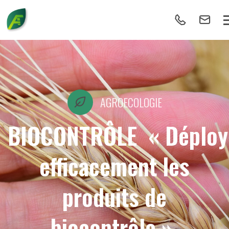
AGROECOLOGIE
BIOCONTRÔLE « Déploy
efficacement les
produits de
biocontrôle »