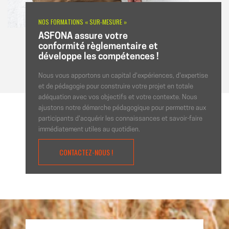
NOS FORMATIONS « SUR-MESURE »
ASFONA assure votre
conformité règlementaire et
développe les compétences !
Nous vous apportons un capital d'expériences, d'expertise
et de pédagogie pour construire votre projet en totale
adéquation avec vos objectifs et votre contexte. Nous
ajustons notre démarche pédagogique pour permettre aux
participants d'acquérir les connaissances et savoir-faire
immédiatement utiles au quotidien.
CONTACTEZ-NOUS !