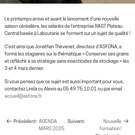
Le printemps arrive et avant le lancement d’une nouvelle
saison céréalière, les salariés de l’entreprise RAGT Plateau
Central basée à Laboutarie se forment sur un sujet de qualité !
C’est ainsi que Jonathan Thevenet, directeur d’ASFONA, a
formé les stagiaires sur la thématique « Conserver ses grains
et réfléchir à sa stratégie sans insecticides de stockage » les
3 et 4 mars dernier.
Si vous pensez que ce sujet est aussi important pour vous,
contactez Linda ou Alexis au 05.49.75.10.01 ou par email
accueil@asfona.fr
.
NAVIGATION
Précédent:
AGENDA
Suivant:
Nouvelle
MARS 2025
formation !
DE