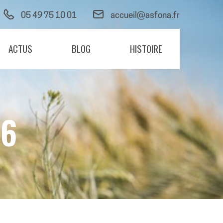
05 49 75 10 01
accueil@asfona.fr
ACTUS
BLOG
HISTOIRE
26