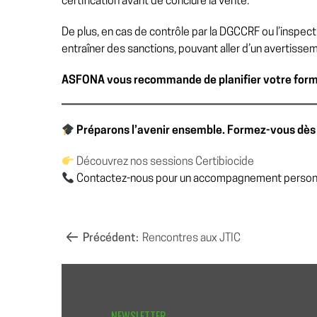
certification avant de conclure la vente.
De plus, en cas de contrôle par la DGCCRF ou l’inspecti
entraîner des sanctions, pouvant aller d’un avertissem
ASFONA vous recommande de planifier votre for
Préparons l’avenir ensemble. Formez-vous dè
Découvrez nos sessions Certibiocide
Contactez-nous pour un accompagnement person
NAVIGATION
Précédent:
Rencontres aux JTIC
DE
NEWSLETTER