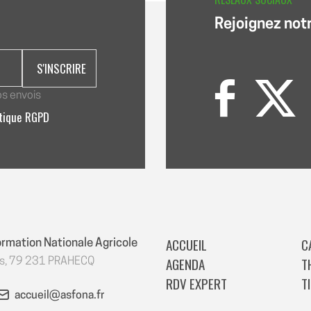
Rejoignez not
os envois
itique RGPD
ACCUEIL
C
ormation Nationale Agricole
AGENDA
T
es, 79 231 PRAHECQ
RDV EXPERT
T
accueil@asfona.fr