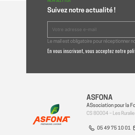
L’ARTICLE
Suivez notre actualité !
Le mail est obligatoire pour réceptionner n
En vous inscrivant, vous acceptez notre pol
ASFONA
ASsociation pour la F
CS 80004 – Les Rurali
05 49 75 10 01