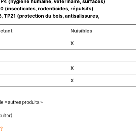
 TP4 (hygiène humaine, vétérinaire, surfaces)
0 (insecticides, rodenticides, répulsifs)
, TP21 (protection du bois, antisalissures,
ctant
Nuisibles
X
X
X
e « autres produits »
ulter)
 ?