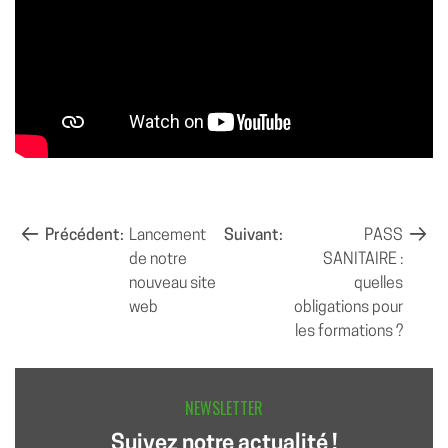
NAVIGATION
Précédent:
Lancement
Suivant:
PASS
de notre
SANITAIRE :
DE
nouveau site
quelles
L’ARTICLE
web
obligations pour
les formations ?
NEWSLETTER
Suivez notre actualité !