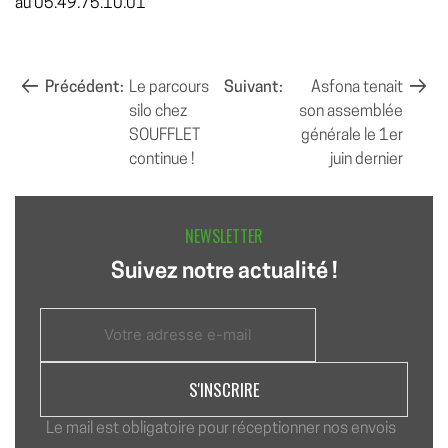
au 05.49.75.10.01
NAVIGATION
Précédent:
Le parcours
Suivant:
Asfona tenait
silo chez
son assemblée
DE
SOUFFLET
générale le 1er
L’ARTICLE
continue !
juin dernier
NEWSLETTER
Suivez notre actualité !
Le mail est obligatoire pour réceptionner nos envois