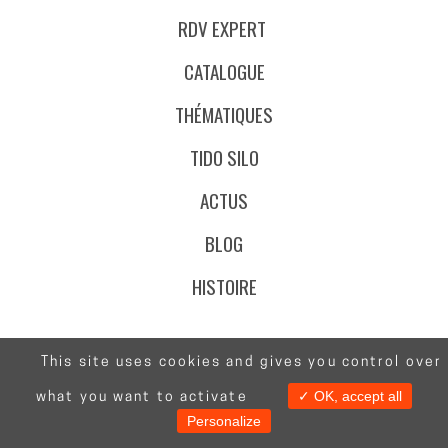
RDV EXPERT
CATALOGUE
THÉMATIQUES
TIDO SILO
ACTUS
BLOG
HISTOIRE
This site uses cookies and gives you control over
@Stafe.fr
✓ OK, accept all
what you want to activate
Contact
CGV
Mentions Légales
Données Personnelles
Personalize
Certifications Qualité