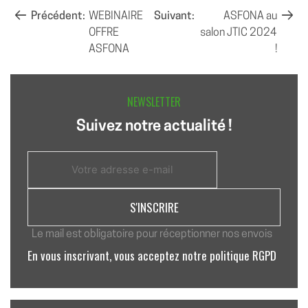
NAVIGATION
Précédent:
WEBINAIRE
Suivant:
ASFONA au
OFFRE
salon JTIC 2024
DE
ASFONA
!
L’ARTICLE
NEWSLETTER
Suivez notre actualité !
Le mail est obligatoire pour réceptionner nos envois
En vous inscrivant, vous acceptez notre politique RGPD