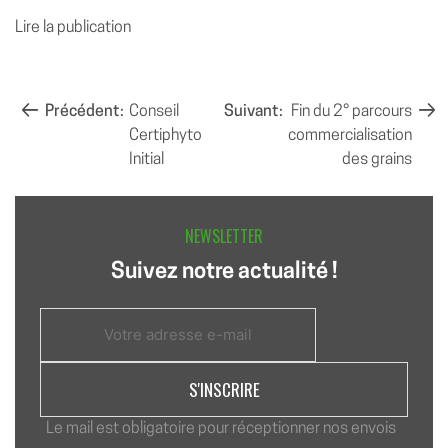
Lire la publication
NAVIGATION
Précédent:
Conseil
Suivant:
Fin du 2° parcours
Certiphyto
commercialisation
DE
Initial
des grains
L’ARTICLE
NEWSLETTER
Suivez notre actualité !
Le mail est obligatoire pour réceptionner nos envois