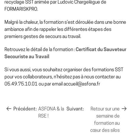
recyclage SST animée par Ludovic Chargelègue de
FORMARISKPRO.
Malgré la chaleur, la formation s’est déroulée dans une bonne
ambiance afin de rappeler les différentes étapes des
premiers gestes de secours au travail.
Retrouvez le détail de la formation :
Certificat du Sauveteur
Secouriste au Travail
Si vous aussi, vous souhaitez organiser des formations SST
pour vos collaborateurs, n’hésitez pas à nous contacter au
05.49.75.10.01 ou par email accueil@asfona.fr
NAVIGATION
Précédent:
ASFONA & la
Suivant:
Retour sur une
RSE !
semaine de
DE
formation au
L’ARTICLE
cœur des silos