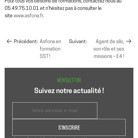
Pour tous vos besoins de formations, contactez nous au
05.49.75.10.01 et n’hésitez pas à consulter le
site
www.asfona.fr
.
NAVIGATION
Précédent:
Asfona en
Suivant:
Agent de silo,
formation
son rôle et ses
DE
SST !
missions – E4 !
L’ARTICLE
NEWSLETTER
Suivez notre actualité !