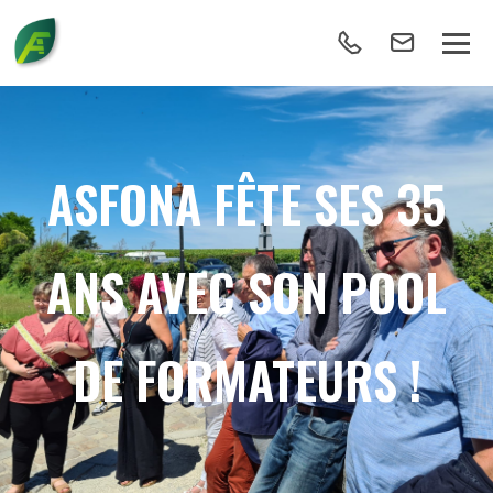
ASFONA FÊTE SES 35
ANS AVEC SON POOL
DE FORMATEURS !