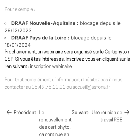
Pour exemple :
DRAAF Nouvelle-Aquitaine :
blocage depuis le
29/12/2023
DRAAF Pays de la Loire :
blocage depuis le
18/01/2024
Prochainement, un webinaire sera organisé sur le Certiphyto /
CSP. Si vous êtes intéressés, Inscrivez-vous en cliquant sur le
lien suivant :
inscription webinaire
Pour tout complément d’information, n’hésitez pas à nous
contacter au 05.49.75.10.01 ou accueil@asfona.fr
NAVIGATION
Précédent:
Le
Suivant:
Une réunion de
renouvellement
travail RSE
DE
des certiphyto,
L’ARTICLE
ça continue en