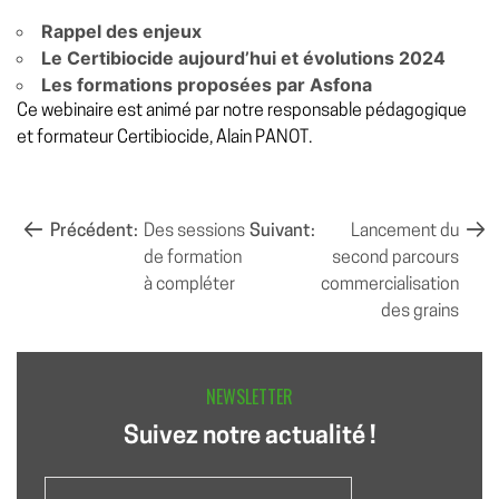
Rappel des enjeux
Le Certibiocide aujourd’hui et évolutions 2024
Les formations proposées par Asfona
Ce webinaire est animé par notre responsable pédagogique
et formateur Certibiocide, Alain PANOT.
NAVIGATION
Précédent:
Des sessions
Suivant:
Lancement du
de formation
second parcours
DE
à compléter
commercialisation
L’ARTICLE
des grains
NEWSLETTER
Suivez notre actualité !