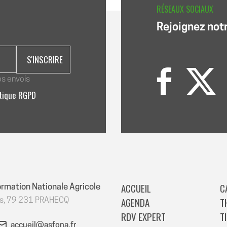
RÉSEAUX SOCIAUX
Rejoignez not
os envois
itique RGPD
ACCUEIL
C
ormation Nationale Agricole
AGENDA
T
es, 79 231 PRAHECQ
RDV EXPERT
T
accueil@asfona.fr