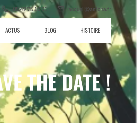
05 49 75 10 01
accueil@asfona.fr
ACTUS
BLOG
HISTOIRE
VE THE DATE !