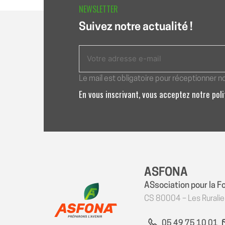
L’ARTICLE
NEWSLETTER
Suivez notre actualité !
Le mail est obligatoire pour réceptionner n
En vous inscrivant, vous acceptez notre pol
ASFONA
ASsociation pour la F
CS 80004 – Les Rurali
05 49 75 10 01