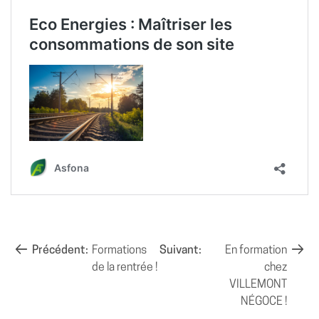
NAVIGATION
Précédent:
Formations
Suivant:
En formation
de la rentrée !
chez
DE
VILLEMONT
L’ARTICLE
NÉGOCE !