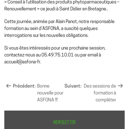
« Conseil à l’utilisation des produits phytoparmaceutiques –
Renouvellement » ce jeudi à Saint Didier en Bretagne..
Cette journée, animée par Alain Panot, notre responsable
formation au sein d’ASFONA, a suscité quelques
interrogations sur les nouvelles obligations.
Si vous êtes intéressés pour une prochaine session,
contactez-nous au 05.49.75.10.01 ou par email à
accueil@asfona-fr.
NAVIGATION
Précédent:
Bonne
Suivant:
Des sessions de
nouvelle pour
formation à
DE
ASFONA !!!
compléter
L’ARTICLE
NEWSLETTER