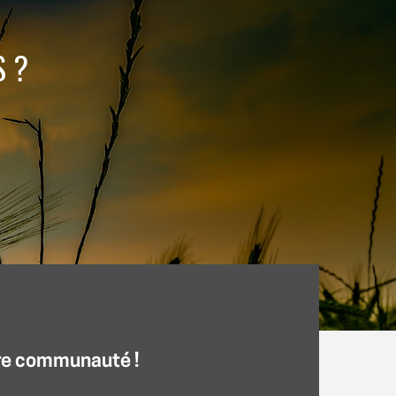
S ?
re communauté !