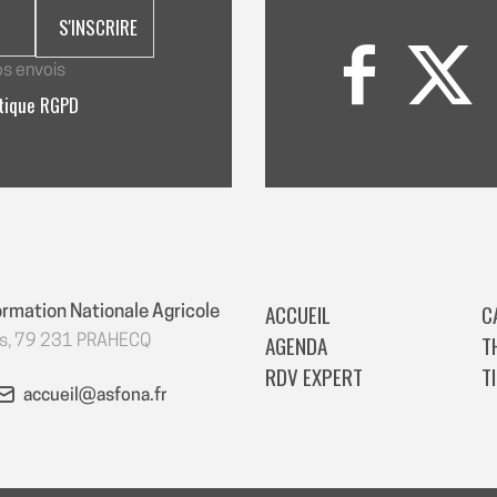
os envois
itique RGPD
ACCUEIL
C
ormation Nationale Agricole
AGENDA
T
es, 79 231 PRAHECQ
RDV EXPERT
T
accueil@asfona.fr