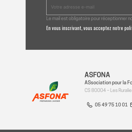
Le mail est obligatoire pour réceptionner n
En vous inscrivant, vous acceptez notre pol
ASFONA
ASsociation pour la F
CS 80004 – Les Rurali
05 49 75 10 01