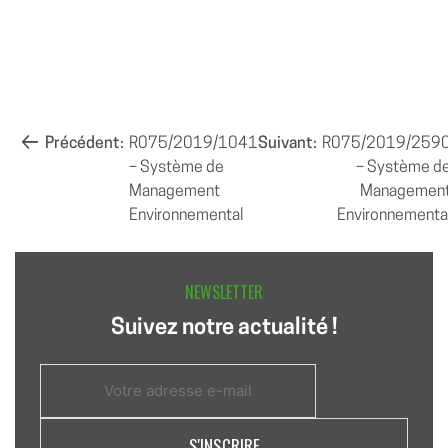
NAVIGATION
Précédent:
R075/2019/1041
Suivant:
R075/2019/259
– Système de
– Système d
DE
Management
Managemen
L’ARTICLE
Environnemental
Environnementa
NEWSLETTER
Suivez notre actualité !