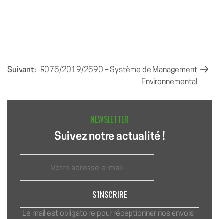
NAVIGATION
Suivant:
R075/2019/2590 – Système de Management
Environnemental
DE
L’ARTICLE
NEWSLETTER
Suivez notre actualité !
Le mail est obligatoire pour réceptionner nos envois