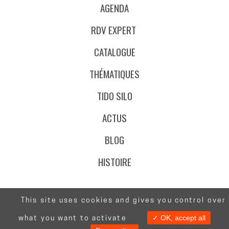
AGENDA
RDV EXPERT
CATALOGUE
THÉMATIQUES
TIDO SILO
ACTUS
BLOG
HISTOIRE
This site uses cookies and gives you control over
@Stafe.fr
✓ OK, accept all
what you want to activate
Contact
CGV
Mentions Légales
Données Personnelles