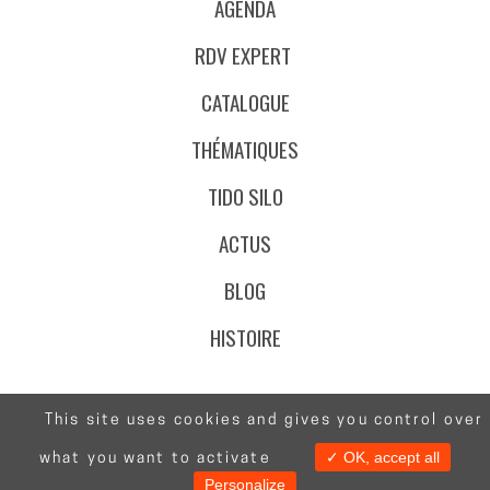
AGENDA
RDV EXPERT
CATALOGUE
THÉMATIQUES
TIDO SILO
ACTUS
BLOG
HISTOIRE
This site uses cookies and gives you control over
@Stafe.fr
✓ OK, accept all
what you want to activate
Contact
CGV
Mentions Légales
Données Personnelles
Personalize
Certifications Qualité