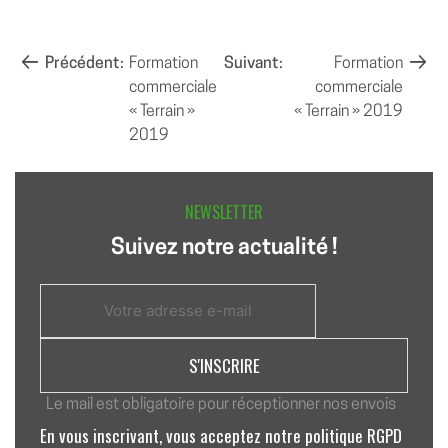
NAVIGATION
Précédent:
Formation
Suivant:
Formation
commerciale
commerciale
DE
« Terrain »
« Terrain » 2019
L’ARTICLE
2019
NEWSLETTER
Suivez notre actualité !
Le mail est obligatoire pour réceptionner nos envois
En vous inscrivant, vous acceptez notre politique RGPD