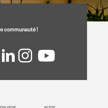
re communauté !
ATALOGUE
ACTUS