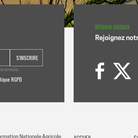
RÉSEAUX SOCIAUX
Rejoignez not
os envois
itique RGPD
ACCUEIL
C
ormation Nationale Agricole