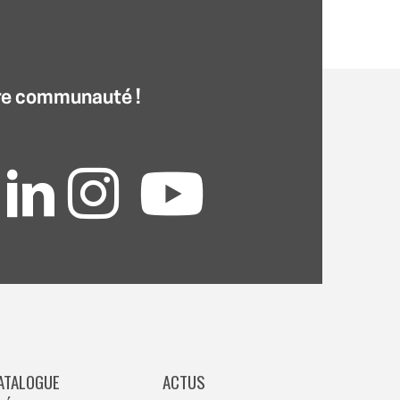
re communauté !
ATALOGUE
ACTUS