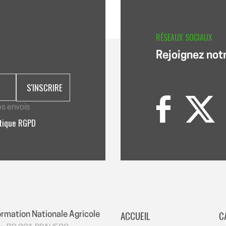
RÉSEAUX SOCIAUX
Rejoignez not
os envois
itique RGPD
ACCUEIL
C
ormation Nationale Agricole